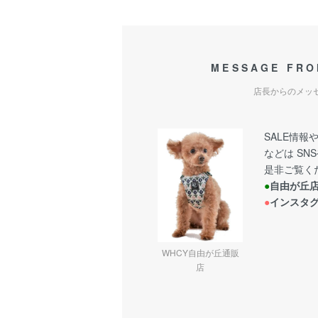
MESSAGE FRO
店長からのメッ
SALE情
などは SN
是非ご覧く
●
自由が丘
●
インスタ
WHCY自由が丘通販
店