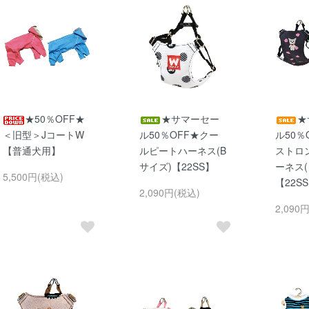
★50％OFF★
★サマーセー
★
＜旧型＞JコートW
ル50％OFF★クー
ル50％
【普通犬用】
ルピートハーネス(B
ストロ
サイズ)【22SS】
ーネス(
5,500円(税込)
【22S
2,090円(税込)
2,090