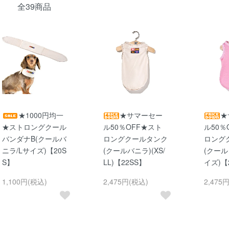
全39商品
★1000円均一
★サマーセー
★
★ストロングクール
ル50％OFF★スト
ル50％
バンダナB(クールバ
ロングクールタンク
ロング
ニラ/Lサイズ)【20S
(クールバニラ)(XS/
(クール
S】
LL)【22SS】
イズ)【
1,100円(税込)
2,475円(税込)
2,475