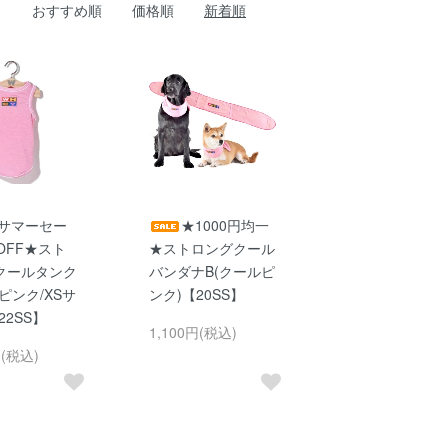
おすすめ順
価格順
新着順
サマーセー
★1000円均一
OFF★スト
★ストロングクール
クールタンク
バンダナB(クールピ
ピンク/XSサ
ンク)【20SS】
22SS】
1,100円(税込)
円(税込)